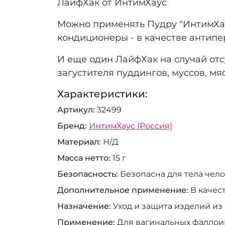
ЛайфХак от ИнтимХаус
Можно применять Пудру "ИнтимХау
кондиционеры - в качестве антип
И еще один ЛайфХак на случай отс
загустителя пуддингов, муссов, мя
Характеристики:
Артикул
32499
Бренд
ИнтимХаус (Россия)
Материал
Н/Д
Масса нетто
15 г
Безопасность
Безопасна для тела чело
Дополнительное применение
В качес
Назначение
Уход и защита изделий из
Применение
Для вагинальных фаллоим