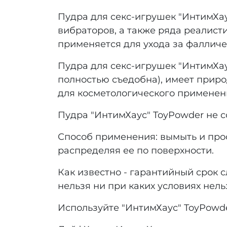
Пудра для cекс-игрушек "ИнтимХа
вибраторов, а также ряда реалисти
применяется для ухода за фалличе
Пудра для cекс-игрушек "ИнтимХау
полностью съедобна), имеет приро
для косметологического применен
Пудра "ИнтимХаус" ToyPowder не с
Способ применения: вымыть и про
распределяя ее по поверхности.
Как известно - гарантийный срок с
нельзя ни при каких условиях нельз
Используйте "ИнтимХаус" ToyPowde