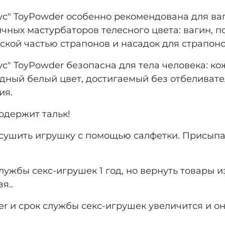
ус" ToyPowder особенно рекомендована для в
чных мастурбаторов телесного цвета: вагин, по
ской частью страпонов и насадок для страпон
с" ToyPowder безопасна для тела человека: ко
дный белый цвет, достигаемый без отбеливате
ия.
одержит тальк!
сушить игрушку с помощью салфетки. Присыпа
лужбы секс-игрушек 1 год, но вернуть товары 
я..
r и срок службы секс-игрушек увеличится и он