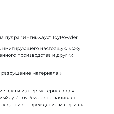
ма пудра "ИнтимХаус" ToyPowder.
а, имитирующего настоящую кожу,
венного производства и других
 разрушение материала и
ие влаги из пор материала для
имХаус" ToyPowder не забивает
к следствие повреждение материала