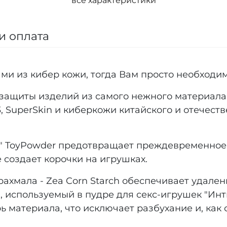
все характеристики
и оплата
ами из кибер кожи, тогда Вам просто необходи
 защиты изделий из самого нежного материал
R3, SuperSkin и киберкожи китайского и отечест
с" ToyPowder предотвращает преждевременное
е создает корочки на игрушках.
ахмала - Zea Corn Starch обеспечивает удален
, используемый в пудре для секс-игрушек "Инт
рь материала, что исключает разбухание и, ка