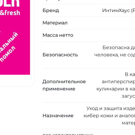
Бренд
ИнтимХаус (
Материал
Масса нетто
Безопасна д
Безопасность
человека, не с
В к
Дополнительное
антиперспир
применение
кулинарии в к
загу
Уход и защита изд
Назначение
кибер кожи и анало
мате