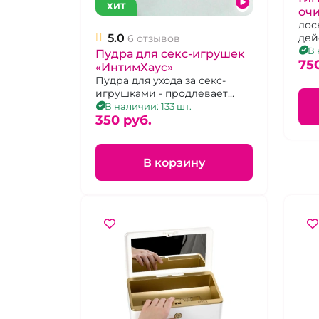
ХИТ
очи
игр
лос
дей
5.0
мл
6 отзывов
сод
В 
Пудра для секс-игрушек
75
«ИнтимХаус»
Пудра для ухода за секс-
игрушками - продлевает
срок службы
В наличии: 133 шт.
350 pуб.
В корзину