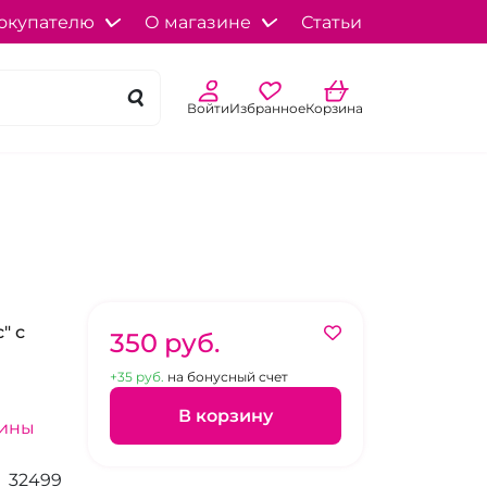
окупателю
О магазине
Статьи
Войти
Избранное
Корзина
" с
350 pуб.
+35 pуб.
на бонусный счет
В корзину
зины
32499