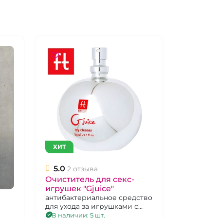
ХИТ
5.0
2 отзыва
Очиститель для секс-
игрушек "Gjuice"
антибактериальное средство
для ухода за игрушками с
легким яблочным ароматом,
В наличии: 5 шт.