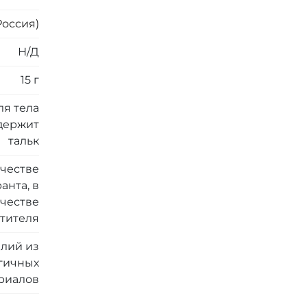
Россия)
Н/Д
15 г
ля тела
одержит
тальк
ачестве
анта, в
ачестве
стителя
елий из
гичных
риалов