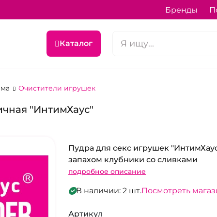
Бренды
П
Каталог
ема
Очистители игрушек
ичная "ИнтимХаус"
Пудра для секс игрушек "ИнтимХаус
запахом клубники со сливками
подробное описание
В наличии: 2 шт.
Посмотреть мага
Артикул