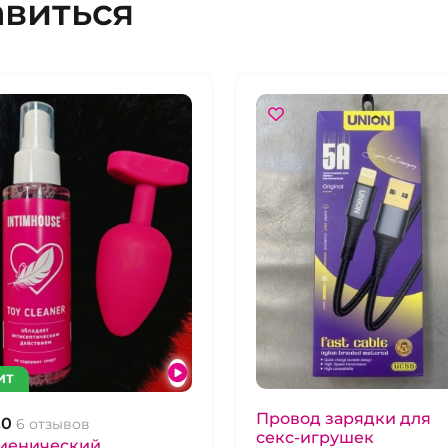
авиться
ИТ
Провод зарядки для
.0
6 отзывов
секс-игрушек
гиенический