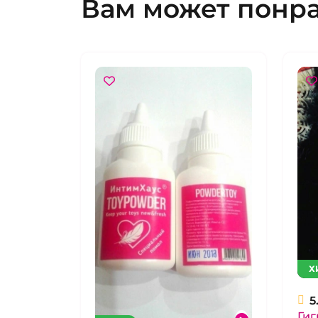
Вам может понр
Х
5
Ги